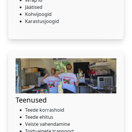
Jäätised
Kohvijoogid
Karastusjoogid
Teenused
Teede korrashoid
Teede ehitus
Veiste vahendamine
Toiduainete transport