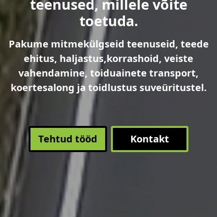
teenused, millele võite
toetuda.
Pakume mitmekülgseid teenuseid, teede
ehitus, haljastus,korrashoid, veiste
vahendamine, toiduainete transport,
koertesalong ja toidlustus suveüritustel.
Tehtud tööd
Kontakt