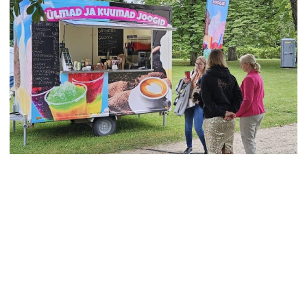
Meist
Meie ettevõte pakub laia valikut teenuseid,
sealhulgas veiste vahendamist, toiduainete