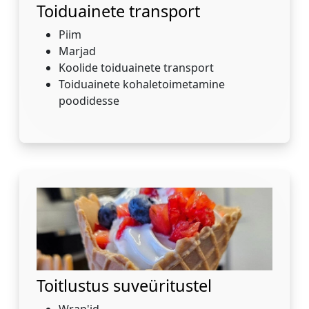
Toiduainete transport
Piim
Marjad
Koolide toiduainete transport
Toiduainete kohaletoimetamine
poodidesse
Toitlustus suveüritustel
Wrap'id